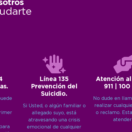
sotros
udarte
4
Línea 135
Atención al
as.
Prevención del
911 | 100
Suicidio.
puede
No dude en llam
realizar cualqui
Si Usted, o algún familiar o
primer
o reclamo. Est
allegado suyo, está
atender
atravesando una crisis
 para
emocional de cualquier