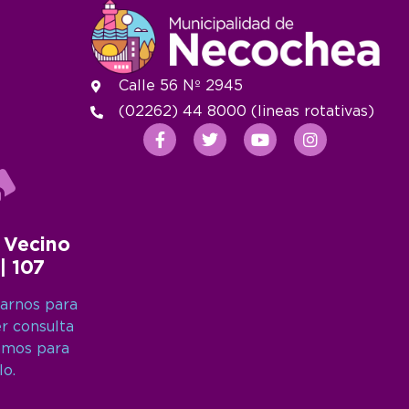
Calle 56 Nº 2945
(02262) 44 8000 (lineas rotativas)
 Vecino
 | 107
arnos para
er consulta
amos para
lo.