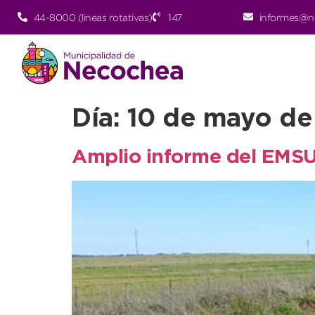
44-8000 (lineas rotativas)
147
informes@n
Día:
10 de mayo de
Amplio informe del EMSUR 