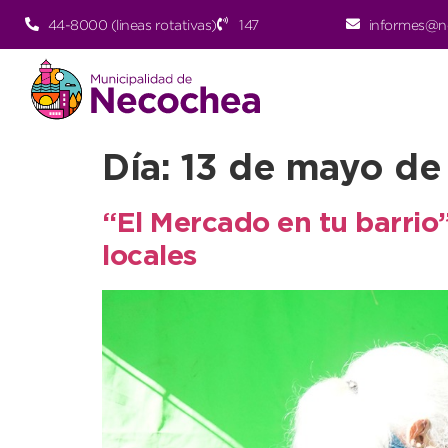
44-8000 (lineas rotativas)
147
informes@n
Día:
13 de mayo de
“El Mercado en tu barrio”
locales