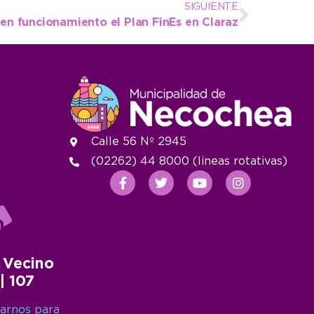
SIGUIENTE
en funcionamiento el Plan FinEs en Claraz
Calle 56 Nº 2945
(02262) 44 8000 (lineas rotativas)
 Vecino
 | 107
arnos para