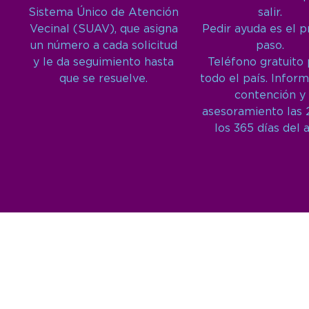
Sistema Único de Atención
salir.
Vecinal (SUAV), que asigna
Pedir ayuda es el 
un número a cada solicitud
paso.
y le da seguimiento hasta
Teléfono gratuito
que se resuelve.
todo el país. Inform
contención y
asesoramiento las 
los 365 días del 