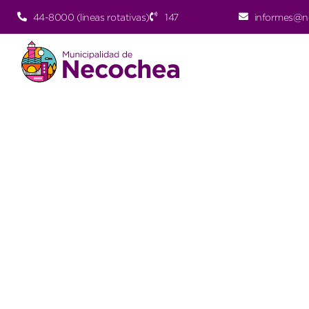
44-8000 (lineas rotativas)
147
informes@n