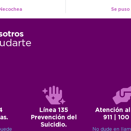
 Necochea
Se puso 
sotros
udarte
4
Línea 135
Atención al
as.
Prevención del
911 | 100
Suicidio.
puede
No dude en llam