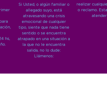
realizar cualqui
Si Usted, o algún familiar o
primer
o reclamo. Est
allegado suyo, está
atender
atravesando una crisis
 para
emocional de cualquier
ación,
tipo, siente que nada tiene
sentido o se encuentra
24 hs,
atrapado en una situación a
año.
la que no le encuentra
salida, no lo dude:
Llámenos: