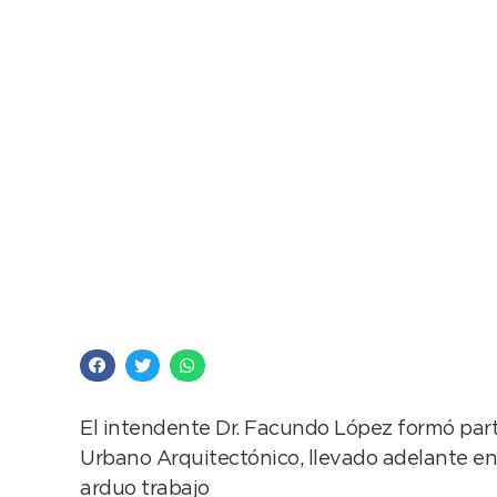
“A las conclusiones v
mejorar los distintos
El intendente Dr. Facundo López formó parte
Urbano Arquitectónico, llevado adelante en 
arduo trabajo