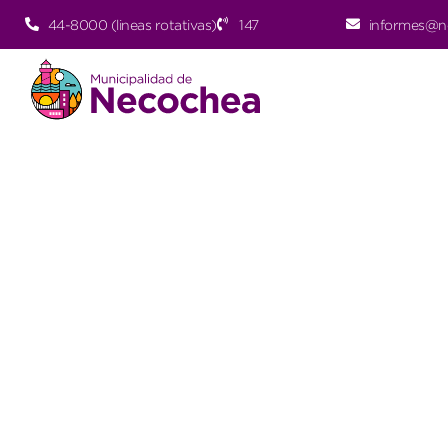
44-8000 (lineas rotativas)
147
informes@n