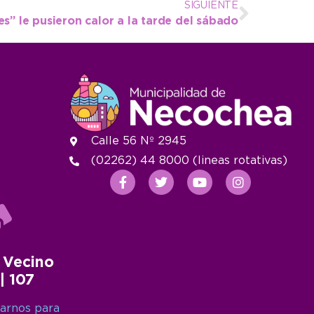
SIGUIENTE
s” le pusieron calor a la tarde del sábado
Calle 56 Nº 2945
(02262) 44 8000 (lineas rotativas)
 Vecino
 | 107
arnos para