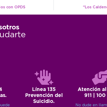
ios con OPDS
“Los Caldene
sotros
udarte
4
Línea 135
Atención al
as.
Prevención del
911 | 100
Suicidio.
puede
No dude en llam