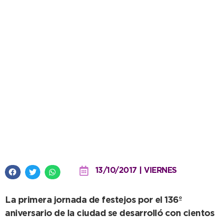
A pesar del frio, el público se
movió al ritmo de “Los Totora”
en el cumpleaños de Necochea
13/10/2017 | VIERNES
La primera jornada de festejos por el 136º
aniversario de la ciudad se desarrolló con cientos