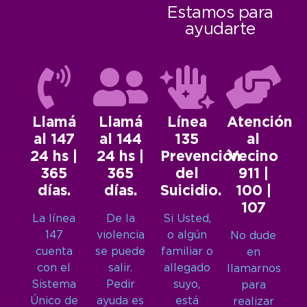
Estamos para
ayudarte
Llamá
Llamá
Línea
Atención
al 147
al 144
135
al
24 hs |
24 hs |
Prevención
Vecino
365
365
del
911 |
días.
días.
Suicidio.
100 |
107
La línea
De la
Si Usted,
147
violencia
o algún
No dude
cuenta
se puede
familiar o
en
con el
salir.
allegado
llamarnos
Sistema
Pedir
suyo,
para
Único de
ayuda es
está
realizar