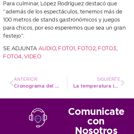
Para culminar, López Rodríguez destacó que
“además de los espectáculos, tenemos más de
100 metros de stands gastronómicos y juegos
para chicos, por eso esperemos que sea un gran
festejo”.
SE ADJUNTA
AUDIO
,
FOTO1
,
FOTO2
,
FOTO3
,
FOTO4
,
VIDEO
ANTERIOR
SIGUIENTE
Cronograma del Aniversario: conocé las actividades del viernes
La temperatura irá en ascenso hacia el fin de semana
Comunicate
con
Nosotros