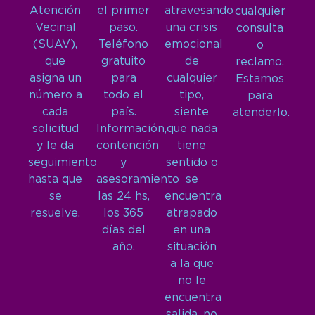
Atención
el primer
atravesando
cualquier
Vecinal
paso.
una crisis
consulta
(SUAV),
Teléfono
emocional
o
que
gratuito
de
reclamo.
asigna un
para
cualquier
Estamos
número a
todo el
tipo,
para
cada
país.
siente
atenderlo.
solicitud
Información,
que nada
y le da
contención
tiene
seguimiento
y
sentido o
hasta que
asesoramiento
se
se
las 24 hs,
encuentra
resuelve.
los 365
atrapado
días del
en una
año.
situación
a la que
no le
encuentra
salida, no