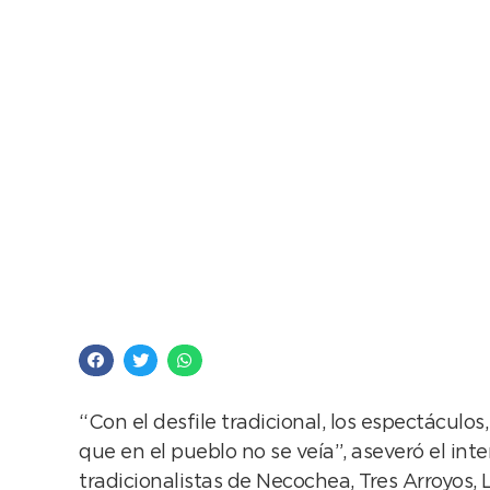
A puro folclore y al r
Provincial del Giraso
“Con el desfile tradicional, los espectácul
que en el pueblo no se veía”, aseveró el in
tradicionalistas de Necochea, Tres Arroyos, 