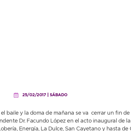
itmo de las tropillas, ya s
l en Santamarina
25/02/2017 | SÁBADO
os, el baile y la doma de mañana se va cerrar un fin
tendente Dr. Facundo López en el acto inaugural de la
Lobería, Energía, La Dulce, San Cayetano y hasta de O