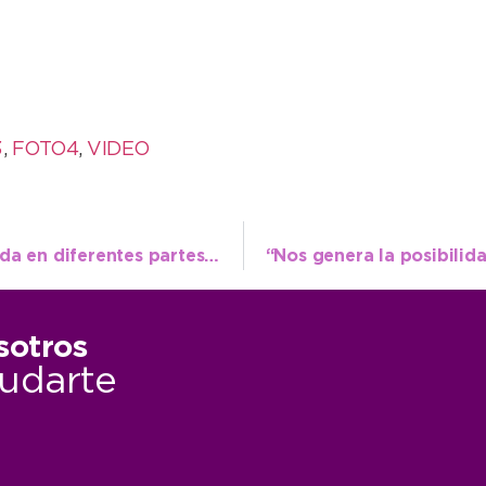
3
,
FOTO4
,
VIDEO
“Esto sirve para que Necochea sea conocida en diferentes partes del mundo”
sotros
udarte