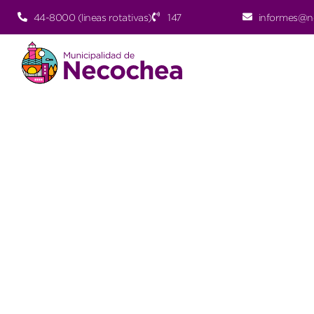
44-8000 (lineas rotativas)
147
informes@n