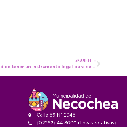
SIGUIENTE
“Nos genera la posibilidad de tener un instrumento legal para seguir trabajando por y para el desarrollo del atletismo”
Calle 56 Nº 2945
(02262) 44 8000 (lineas rotativas)