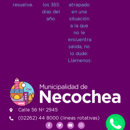
resuelve.
los 365
atrapado
días del
en una
año.
situación
a la que
no le
encuentra
salida, no
lo dude:
Llámenos:
Calle 56 Nº 2945
(02262) 44 8000 (lineas rotativas)