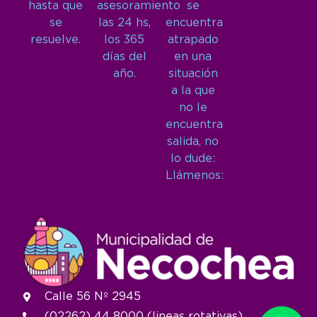
hasta que
asesoramiento
se
se
las 24 hs,
encuentra
resuelve.
los 365
atrapado
días del
en una
año.
situación
a la que
no le
encuentra
salida, no
lo dude:
Llámenos:
Calle 56 Nº 2945
(02262) 44 8000 (lineas rotativas)