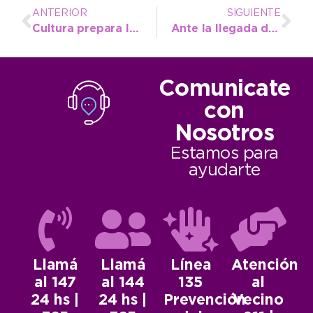
ANTERIOR
SIGUIENTE
Cultura prepara la “Gala del 25” para la semana venidera en el Teatro Municipal
Ante la llegada de “épocas críticas”, el Emsur dedica esfuerzos al mantenimiento de caminos rurales
Comunicate
con
Nosotros
Estamos para
ayudarte
Llamá
Llamá
Línea
Atención
al 147
al 144
135
al
24 hs |
24 hs |
Prevención
Vecino