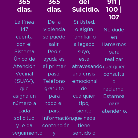
365
365
del
911 |
días.
días.
Suicidio.
100 |
107
La línea
De la
Si Usted,
147
violencia
o algún
No dude
cuenta
se puede
familiar o
en
con el
salir.
allegado
llamarnos
Sistema
Pedir
suyo,
para
Único de
ayuda es
está
realizar
Atención
el primer
atravesando
cualquier
Vecinal
paso.
una crisis
consulta
(SUAV),
Teléfono
emocional
o
que
gratuito
de
reclamo.
asigna un
para
cualquier
Estamos
número a
todo el
tipo,
para
cada
país.
siente
atenderlo.
solicitud
Información,
que nada
y le da
contención
tiene
seguimiento
y
sentido o