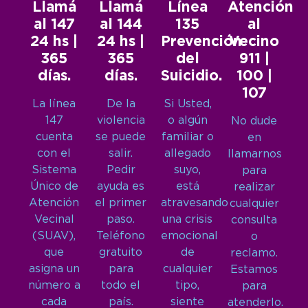
Llamá
Llamá
Línea
Atención
al 147
al 144
135
al
24 hs |
24 hs |
Prevención
Vecino
365
365
del
911 |
días.
días.
Suicidio.
100 |
107
La línea
De la
Si Usted,
147
violencia
o algún
No dude
cuenta
se puede
familiar o
en
con el
salir.
allegado
llamarnos
Sistema
Pedir
suyo,
para
Único de
ayuda es
está
realizar
Atención
el primer
atravesando
cualquier
Vecinal
paso.
una crisis
consulta
(SUAV),
Teléfono
emocional
o
que
gratuito
de
reclamo.
asigna un
para
cualquier
Estamos
número a
todo el
tipo,
para
cada
país.
siente
atenderlo.