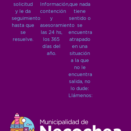
solicitud
Información,
que nada
y le da
contención
tiene
seguimiento
y
sentido o
hasta que
asesoramiento
se
se
las 24 hs,
encuentra
resuelve.
los 365
atrapado
días del
en una
año.
situación
a la que
no le
encuentra
salida, no
lo dude:
Llámenos: