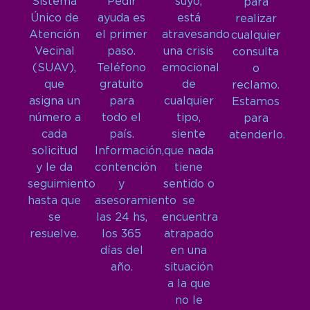
Sistema
Pedir
suyo,
para
Único de
ayuda es
está
realizar
Atención
el primer
atravesando
cualquier
Vecinal
paso.
una crisis
consulta
(SUAV),
Teléfono
emocional
o
que
gratuito
de
reclamo.
asigna un
para
cualquier
Estamos
número a
todo el
tipo,
para
cada
país.
siente
atenderlo.
solicitud
Información,
que nada
y le da
contención
tiene
seguimiento
y
sentido o
hasta que
asesoramiento
se
se
las 24 hs,
encuentra
resuelve.
los 365
atrapado
días del
en una
año.
situación
a la que
no le