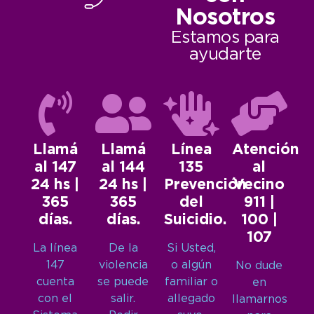
Nosotros
Estamos para
ayudarte
Llamá
Llamá
Línea
Atención
al 147
al 144
135
al
24 hs |
24 hs |
Prevención
Vecino
365
365
del
911 |
días.
días.
Suicidio.
100 |
107
La línea
De la
Si Usted,
147
violencia
o algún
No dude
cuenta
se puede
familiar o
en
con el
salir.
allegado
llamarnos