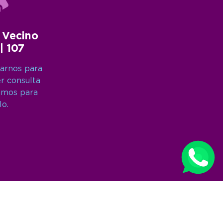
 Vecino
 | 107
arnos para
er consulta
amos para
lo.