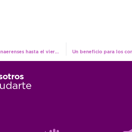
Extendieron la inscripción para Juegos Bonaerenses hasta el viernes 3 de mayo
sotros
udarte