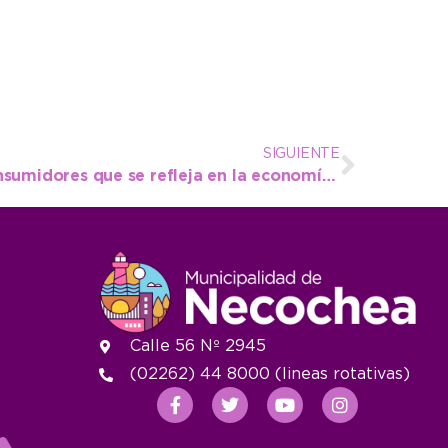
SIGUIENTE
Un beneficio para los consumidores que se refleja en la economía del productor
Calle 56 Nº 2945
(02262) 44 8000 (lineas rotativas)