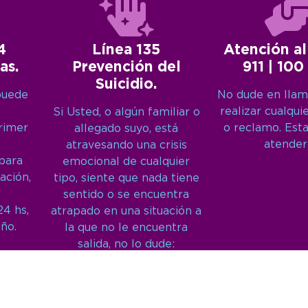
4
Línea 135
Atención al
as.
Prevención del
911 | 100
Suicidio.
puede
No dude en llam
realizar cualqui
Si Usted, o algún familiar o
primer
o reclamo. Est
allegado suyo, está
atender
atravesando una crisis
 para
emocional de cualquier
ación,
tipo, siente que nada tiene
sentido o se encuentra
24 hs,
atrapado en una situación a
año.
la que no le encuentra
salida, no lo dude:
Llámenos: