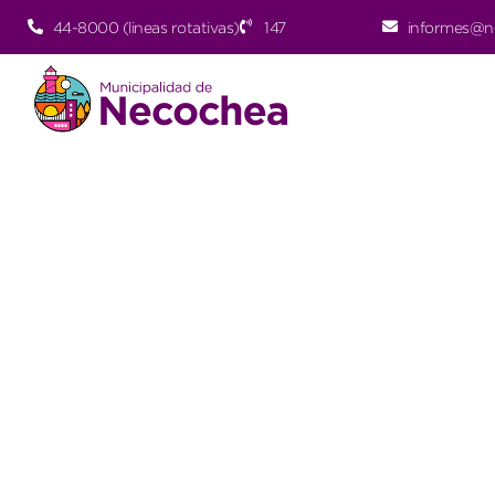
44-8000 (lineas rotativas)
147
informes@n