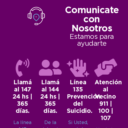
Comunicate
con
Nosotros
Estamos para
ayudarte
Llamá
Llamá
Línea
Atención
al 147
al 144
135
al
24 hs |
24 hs |
Prevención
Vecino
365
365
del
911 |
días.
días.
Suicidio.
100 |
107
La línea
De la
Si Usted,