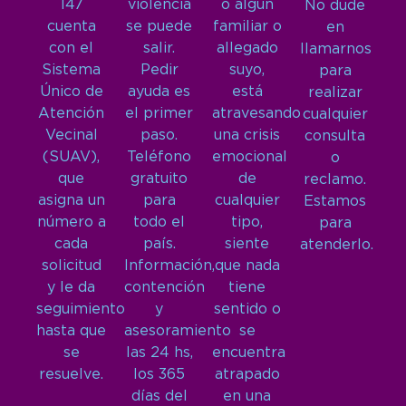
147
violencia
o algún
No dude
cuenta
se puede
familiar o
en
con el
salir.
allegado
llamarnos
Sistema
Pedir
suyo,
para
Único de
ayuda es
está
realizar
Atención
el primer
atravesando
cualquier
Vecinal
paso.
una crisis
consulta
(SUAV),
Teléfono
emocional
o
que
gratuito
de
reclamo.
asigna un
para
cualquier
Estamos
número a
todo el
tipo,
para
cada
país.
siente
atenderlo.
solicitud
Información,
que nada
y le da
contención
tiene
seguimiento
y
sentido o
hasta que
asesoramiento
se
se
las 24 hs,
encuentra
resuelve.
los 365
atrapado
días del
en una