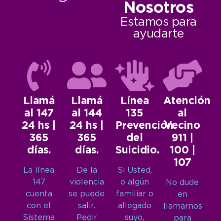
Nosotros
Estamos para
ayudarte
Llamá
Llamá
Línea
Atención
al 147
al 144
135
al
24 hs |
24 hs |
Prevención
Vecino
365
365
del
911 |
días.
días.
Suicidio.
100 |
107
La línea
De la
Si Usted,
147
violencia
o algún
No dude
cuenta
se puede
familiar o
en
con el
salir.
allegado
llamarnos
Sistema
Pedir
suyo,
para