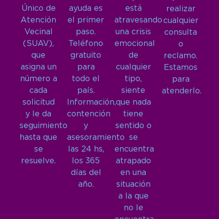
Único de
ayuda es
está
realizar
Atención
el primer
atravesando
cualquier
Vecinal
paso.
una crisis
consulta
(SUAV),
Teléfono
emocional
o
que
gratuito
de
reclamo.
asigna un
para
cualquier
Estamos
número a
todo el
tipo,
para
cada
país.
siente
atenderlo.
solicitud
Información,
que nada
y le da
contención
tiene
seguimiento
y
sentido o
hasta que
asesoramiento
se
se
las 24 hs,
encuentra
resuelve.
los 365
atrapado
días del
en una
año.
situación
a la que
no le