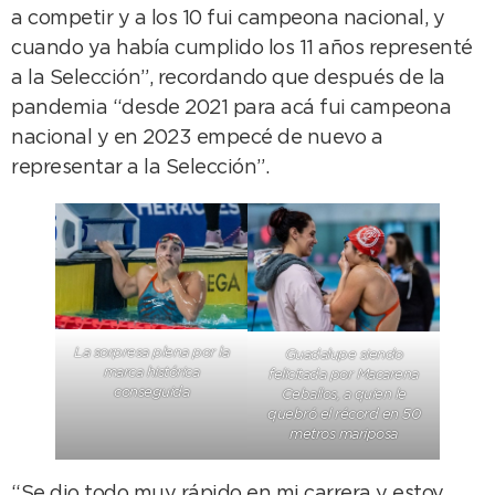
a competir y a los 10 fui campeona nacional, y
cuando ya había cumplido los 11 años representé
a la Selección”, recordando que después de la
pandemia “desde 2021 para acá fui campeona
nacional y en 2023 empecé de nuevo a
representar a la Selección”.
La sorpresa plena por la
Guadalupe siendo
marca histórica
felicitada por Macarena
conseguida
Ceballos, a quien le
quebró el récord en 50
metros mariposa
“Se dio todo muy rápido en mi carrera y estoy