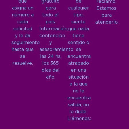
que
gratuito
de
reclamo.
asigna un
para
cualquier
Estamos
número a
todo el
tipo,
para
cada
país.
siente
atenderlo.
solicitud
Información,
que nada
y le da
contención
tiene
seguimiento
y
sentido o
hasta que
asesoramiento
se
se
las 24 hs,
encuentra
resuelve.
los 365
atrapado
días del
en una
año.
situación
a la que
no le
encuentra
salida, no
lo dude:
Llámenos: