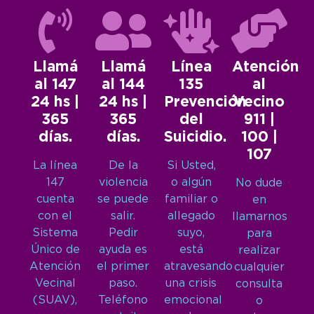
Llamá
Llamá
Línea
Atención
al 147
al 144
135
al
24 hs |
24 hs |
Prevención
Vecino
365
365
del
911 |
días.
días.
Suicidio.
100 |
107
La línea
De la
Si Usted,
147
violencia
o algún
No dude
cuenta
se puede
familiar o
en
con el
salir.
allegado
llamarnos
Sistema
Pedir
suyo,
para
Único de
ayuda es
está
realizar
Atención
el primer
atravesando
cualquier
Vecinal
paso.
una crisis
consulta
(SUAV),
Teléfono
emocional
o