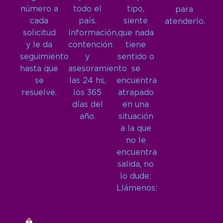
número a
todo el
tipo,
para
cada
país.
siente
atenderlo.
solicitud
Información,
que nada
y le da
contención
tiene
seguimiento
y
sentido o
hasta que
asesoramiento
se
se
las 24 hs,
encuentra
resuelve.
los 365
atrapado
días del
en una
año.
situación
a la que
no le
encuentra
salida, no
lo dude:
Llámenos: