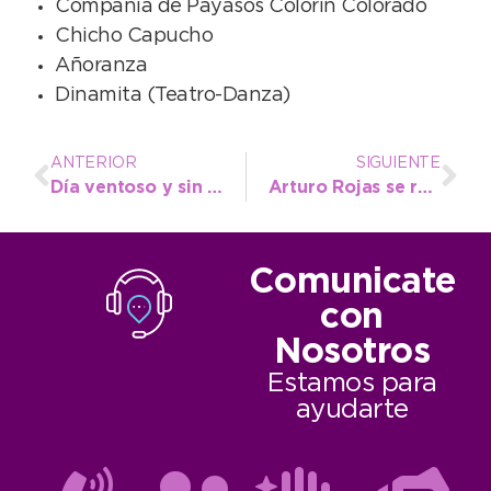
Compañía de Payasos Colorín Colorado
Chicho Capucho
Añoranza
Dinamita (Teatro-Danza)
ANTERIOR
SIGUIENTE
Día ventoso y sin tanto calor como el martes
Arturo Rojas se reunió con autoridades del Centro Cultural local
Comunicate
con
Nosotros
Estamos para
ayudarte