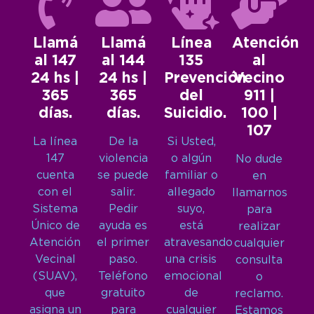
Llamá
Llamá
Línea
Atención
al 147
al 144
135
al
24 hs |
24 hs |
Prevención
Vecino
365
365
del
911 |
días.
días.
Suicidio.
100 |
107
La línea
De la
Si Usted,
147
violencia
o algún
No dude
cuenta
se puede
familiar o
en
con el
salir.
allegado
llamarnos
Sistema
Pedir
suyo,
para
Único de
ayuda es
está
realizar
Atención
el primer
atravesando
cualquier
Vecinal
paso.
una crisis
consulta
(SUAV),
Teléfono
emocional
o
que
gratuito
de
reclamo.
asigna un
para
cualquier
Estamos