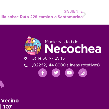
SIGUIENTE
illa sobre Ruta 228 camino a Santamarina
Calle 56 Nº 2945
(02262) 44 8000 (lineas rotativas)
 Vecino
 | 107