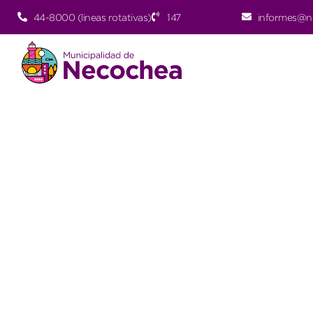
44-8000 (lineas rotativas)
147
informes@n