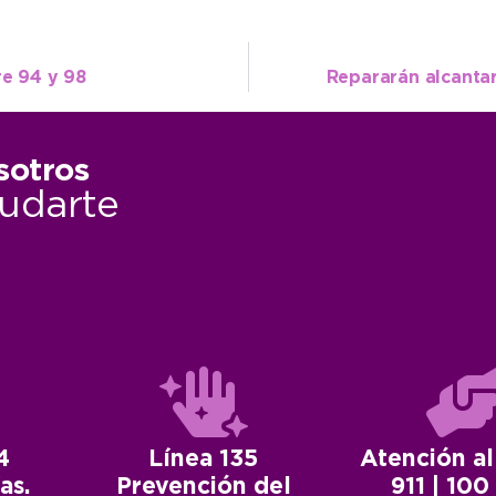
re 94 y 98
Repararán alcantar
sotros
udarte
4
Línea 135
Atención al
as.
Prevención del
911 | 100