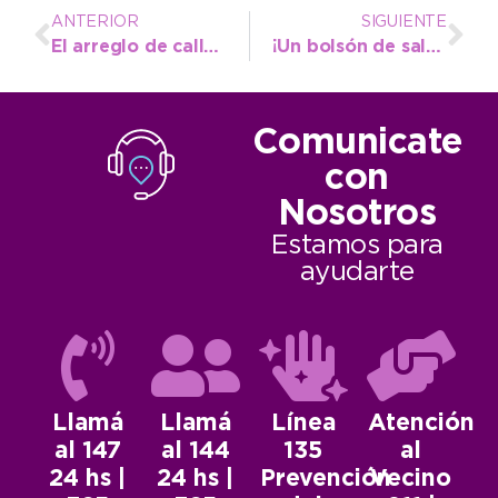
ANTERIOR
SIGUIENTE
El arreglo de calles impacta en los vecinos: “Hoy vamos a vivir como la gente”
¡Un bolsón de saludables beneficios!
Comunicate
con
Nosotros
Estamos para
ayudarte
Llamá
Llamá
Línea
Atención
al 147
al 144
135
al
24 hs |
24 hs |
Prevención
Vecino