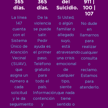
365
365
del
911 |
días.
días.
Suicidio.
100 |
107
La línea
De la
Si Usted,
147
violencia
o algún
No dude
cuenta
se puede
familiar o
en
con el
salir.
allegado
llamarnos
Sistema
Pedir
suyo,
para
Único de
ayuda es
está
realizar
Atención
el primer
atravesando
cualquier
Vecinal
paso.
una crisis
consulta
(SUAV),
Teléfono
emocional
o
que
gratuito
de
reclamo.
asigna un
para
cualquier
Estamos
número a
todo el
tipo,
para
cada
país.
siente
atenderlo.
solicitud
Información,
que nada
y le da
contención
tiene
seguimiento
y
sentido o