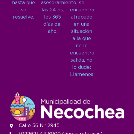
hasta que
asesoramiento
se
se
las 24 hs,
encuentra
resuelve.
los 365
atrapado
días del
en una
año.
situación
a la que
no le
encuentra
salida, no
lo dude:
Llámenos:
Calle 56 Nº 2945