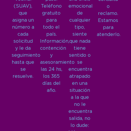
(SUAV),
Teléfono
emocional
o
que
gratuito
de
reclamo.
asigna un
para
cualquier
Estamos
número a
todo el
tipo,
para
cada
país.
siente
atenderlo.
solicitud
Información,
que nada
y le da
contención
tiene
seguimiento
y
sentido o
hasta que
asesoramiento
se
se
las 24 hs,
encuentra
resuelve.
los 365
atrapado
días del
en una
año.
situación
a la que
no le
encuentra
salida, no
lo dude: