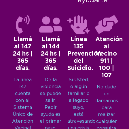
ayudarte
Llamá
Llamá
Línea
Atención
al 147
al 144
135
al
24 hs |
24 hs |
Prevención
Vecino
365
365
del
911 |
días.
días.
Suicidio.
100 |
107
La línea
De la
Si Usted,
147
violencia
o algún
No dude
cuenta
se puede
familiar o
en
con el
salir.
allegado
llamarnos
Sistema
Pedir
suyo,
para
Único de
ayuda es
está
realizar
Atención
el primer
atravesando
cualquier
Vecinal
paso.
una crisis
consulta