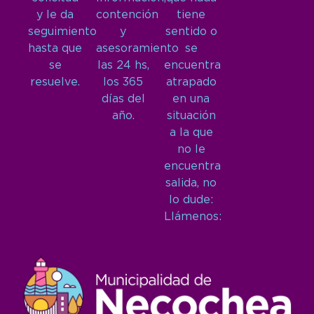
y le da
contención
tiene
seguimiento
y
sentido o
hasta que
asesoramiento
se
se
las 24 hs,
encuentra
resuelve.
los 365
atrapado
días del
en una
año.
situación
a la que
no le
encuentra
salida, no
lo dude:
Llámenos: