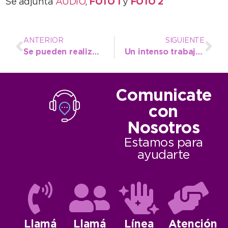
Se adjunta
AUDIO
,
FOTO 1
y
FOTO 2
ANTERIOR
SIGUIENTE
Se pueden realizar inscripciones a carreras de la UNdMDP mediante el Creap Necochea
Un intenso trabajo que lleva soluciones a distintos barrios
Comunicate
con
Nosotros
Estamos para
ayudarte
Llamá
Llamá
Línea
Atención