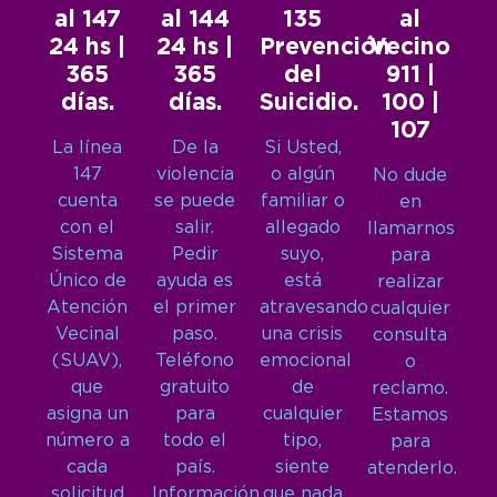
al 147
al 144
135
al
24 hs |
24 hs |
Prevención
Vecino
365
365
del
911 |
días.
días.
Suicidio.
100 |
107
La línea
De la
Si Usted,
147
violencia
o algún
No dude
cuenta
se puede
familiar o
en
con el
salir.
allegado
llamarnos
Sistema
Pedir
suyo,
para
Único de
ayuda es
está
realizar
Atención
el primer
atravesando
cualquier
Vecinal
paso.
una crisis
consulta
(SUAV),
Teléfono
emocional
o
que
gratuito
de
reclamo.
asigna un
para
cualquier
Estamos
número a
todo el
tipo,
para
cada
país.
siente
atenderlo.
solicitud
Información,
que nada