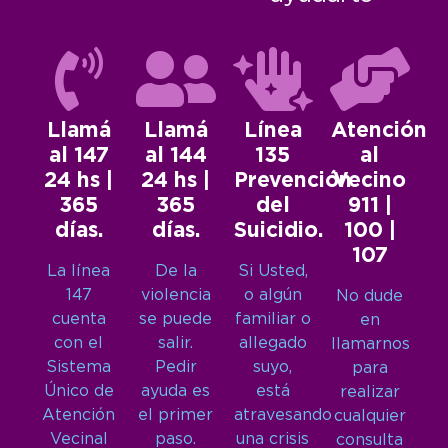
Llamá
Llamá
Línea
Atención
al 147
al 144
135
al
24 hs |
24 hs |
Prevención
Vecino
365
365
del
911 |
días.
días.
Suicidio.
100 |
107
La línea
De la
Si Usted,
147
violencia
o algún
No dude
cuenta
se puede
familiar o
en
con el
salir.
allegado
llamarnos
Sistema
Pedir
suyo,
para
Único de
ayuda es
está
realizar
Atención
el primer
atravesando
cualquier
Vecinal
paso.
una crisis
consulta