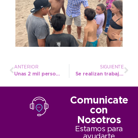
ANTERIOR
SIGUIENTE
Unas 2 mil personas pasaron por los museos en la primera quincena de enero
Se realizan trabajos de bacheo en la Ruta 80 que une a Juan N. Fernández con Claraz
Comunicate
con
Nosotros
Estamos para
ayudarte