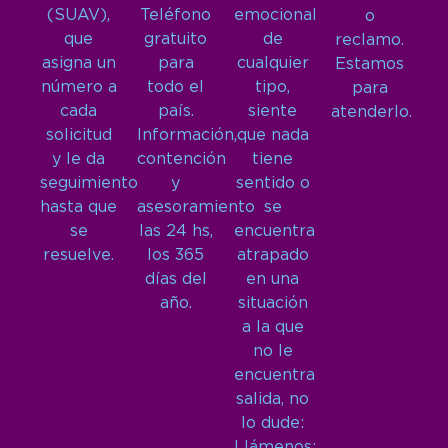
(SUAV),
Teléfono
emocional
o
que
gratuito
de
reclamo.
asigna un
para
cualquier
Estamos
número a
todo el
tipo,
para
cada
país.
siente
atenderlo.
solicitud
Información,
que nada
y le da
contención
tiene
seguimiento
y
sentido o
hasta que
asesoramiento
se
se
las 24 hs,
encuentra
resuelve.
los 365
atrapado
días del
en una
año.
situación
a la que
no le
encuentra
salida, no
lo dude:
Llámenos: