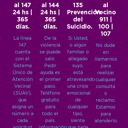
al 147
al 144
135
al
24 hs |
24 hs |
Prevención
Vecino
365
365
del
911 |
días.
días.
Suicidio.
100 |
107
La línea
De la
Si Usted,
147
violencia
o algún
No dude
cuenta
se puede
familiar o
en
con el
salir.
allegado
llamarnos
Sistema
Pedir
suyo,
para
Único de
ayuda es
está
realizar
Atención
el primer
atravesando
cualquier
Vecinal
paso.
una crisis
consulta
(SUAV),
Teléfono
emocional
o
que
gratuito
de
reclamo.
asigna un
para
cualquier
Estamos
número a
todo el
tipo,
para
cada
país.
siente
atenderlo.
solicitud
Información,
que nada