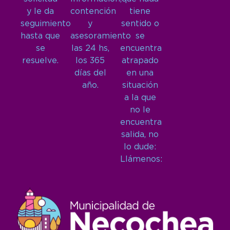
y le da
contención
tiene
seguimiento
y
sentido o
hasta que
asesoramiento
se
se
las 24 hs,
encuentra
resuelve.
los 365
atrapado
días del
en una
año.
situación
a la que
no le
encuentra
salida, no
lo dude:
Llámenos: