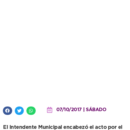
Aniversario de Santamarina:
López adelantó la llegada de
maquinaria y becas para
estudiar enfermería
07/10/2017 | SÁBADO
El Intendente Municipal encabezó el acto por el