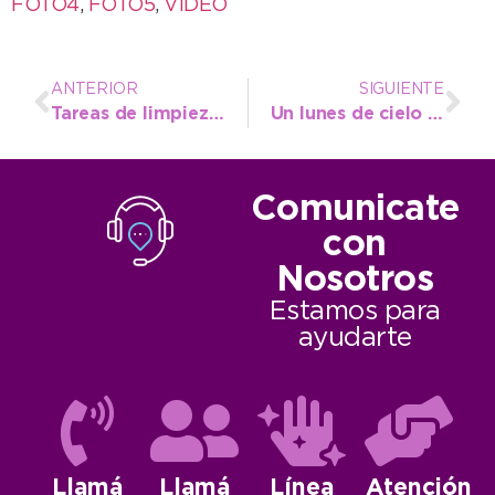
FOTO4
,
FOTO5
,
VIDEO
ANTERIOR
SIGUIENTE
Tareas de limpieza en playas quequenenses
Un lunes de cielo nublado y vientos leves
Comunicate
con
Nosotros
Estamos para
ayudarte
Llamá
Llamá
Línea
Atención