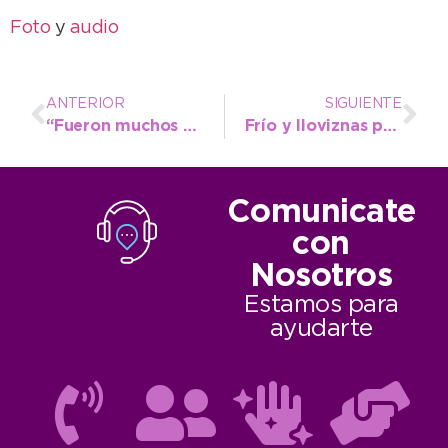
Foto
y
audio
ANTERIOR
SIGUIENTE
“Fueron muchos años en que no se mantuvo el pavimento y de a poco vamos arreglando”
Frío y lloviznas para hoy, y panorama gris para el fin de semana con la llegada del invierno
Comunicate
con
Nosotros
Estamos para
ayudarte