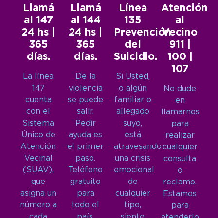
Llamá
Llamá
Línea
Atención
al 147
al 144
135
al
24 hs |
24 hs |
Prevención
Vecino
365
365
del
911 |
días.
días.
Suicidio.
100 |
107
La línea
De la
Si Usted,
147
violencia
o algún
No dude
cuenta
se puede
familiar o
en
con el
salir.
allegado
llamarnos
Sistema
Pedir
suyo,
para
Único de
ayuda es
está
realizar
Atención
el primer
atravesando
cualquier
Vecinal
paso.
una crisis
consulta
(SUAV),
Teléfono
emocional
o
que
gratuito
de
reclamo.
asigna un
para
cualquier
Estamos
número a
todo el
tipo,
para
cada
país.
siente
atenderlo.