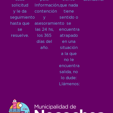
solicitud
Información,
que nada
y le da
contención
tiene
seguimiento
y
sentido o
hasta que
asesoramiento
se
se
las 24 hs,
encuentra
resuelve.
los 365
atrapado
días del
en una
año.
situación
a la que
no le
encuentra
salida, no
lo dude:
Llámenos: