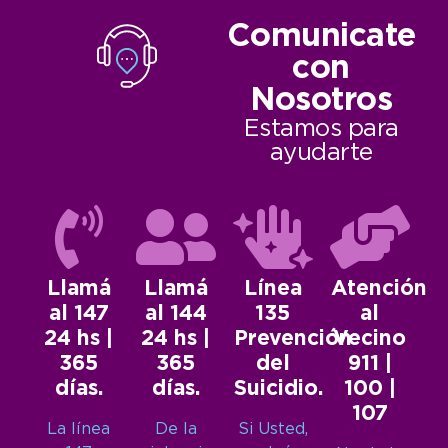
Comunicate
con
Nosotros
Estamos para
ayudarte
Llamá
Llamá
Línea
Atención
al 147
al 144
135
al
24 hs |
24 hs |
Prevención
Vecino
365
365
del
911 |
días.
días.
Suicidio.
100 |
107
La línea
De la
Si Usted,