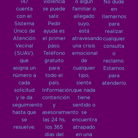
147
violencia
o algún
No dude
cuenta
se puede
familiar o
en
con el
salir.
allegado
llamarnos
Sistema
Pedir
suyo,
para
Único de
ayuda es
está
realizar
Atención
el primer
atravesando
cualquier
Vecinal
paso.
una crisis
consulta
(SUAV),
Teléfono
emocional
o
que
gratuito
de
reclamo.
asigna un
para
cualquier
Estamos
número a
todo el
tipo,
para
cada
país.
siente
atenderlo.
solicitud
Información,
que nada
y le da
contención
tiene
seguimiento
y
sentido o
hasta que
asesoramiento
se
se
las 24 hs,
encuentra
resuelve.
los 365
atrapado
días del
en una