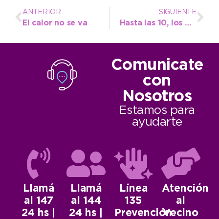
ANTERIOR
SIGUIENTE
El calor no se va
Hasta las 10, los barrios del noroeste estarán sin agua
Comunicate
con
Nosotros
Estamos para
ayudarte
Llamá
Llamá
Línea
Atención
al 147
al 144
135
al
24 hs |
24 hs |
Prevención
Vecino