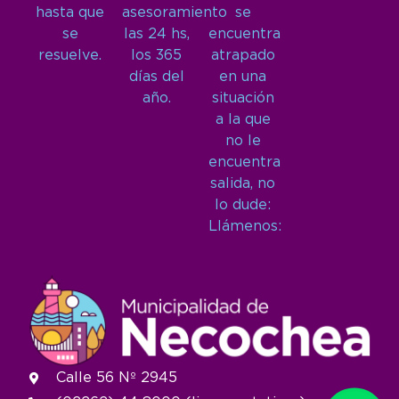
hasta que
asesoramiento
se
se
las 24 hs,
encuentra
resuelve.
los 365
atrapado
días del
en una
año.
situación
a la que
no le
encuentra
salida, no
lo dude:
Llámenos:
Calle 56 Nº 2945