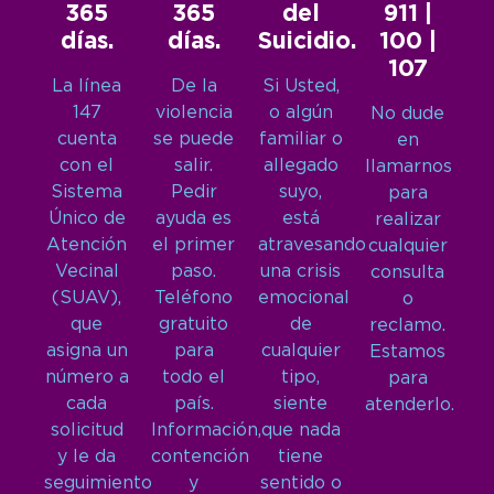
365
365
del
911 |
días.
días.
Suicidio.
100 |
107
La línea
De la
Si Usted,
147
violencia
o algún
No dude
cuenta
se puede
familiar o
en
con el
salir.
allegado
llamarnos
Sistema
Pedir
suyo,
para
Único de
ayuda es
está
realizar
Atención
el primer
atravesando
cualquier
Vecinal
paso.
una crisis
consulta
(SUAV),
Teléfono
emocional
o
que
gratuito
de
reclamo.
asigna un
para
cualquier
Estamos
número a
todo el
tipo,
para
cada
país.
siente
atenderlo.
solicitud
Información,
que nada
y le da
contención
tiene
seguimiento
y
sentido o