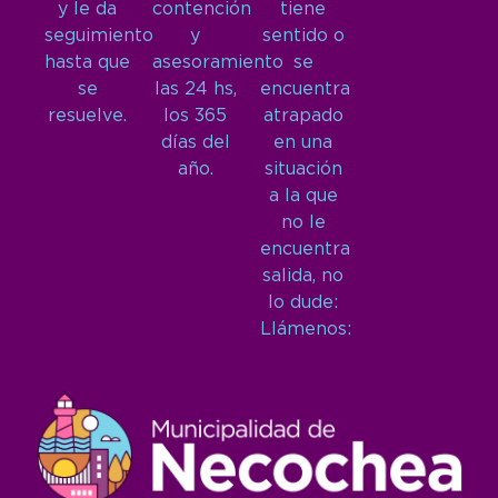
y le da
contención
tiene
seguimiento
y
sentido o
hasta que
asesoramiento
se
se
las 24 hs,
encuentra
resuelve.
los 365
atrapado
días del
en una
año.
situación
a la que
no le
encuentra
salida, no
lo dude:
Llámenos: