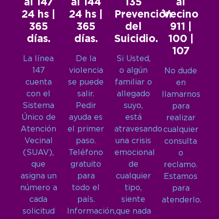
al 147
al 144
135
al
24 hs |
24 hs |
Prevención
Vecino
365
365
del
911 |
días.
días.
Suicidio.
100 |
107
La línea
De la
Si Usted,
147
violencia
o algún
No dude
cuenta
se puede
familiar o
en
con el
salir.
allegado
llamarnos
Sistema
Pedir
suyo,
para
Único de
ayuda es
está
realizar
Atención
el primer
atravesando
cualquier
Vecinal
paso.
una crisis
consulta
(SUAV),
Teléfono
emocional
o
que
gratuito
de
reclamo.
asigna un
para
cualquier
Estamos
número a
todo el
tipo,
para
cada
país.
siente
atenderlo.
solicitud
Información,
que nada