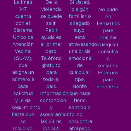
La línea
De la
Si Usted,
147
violencia
o algún
No dude
cuenta
se puede
familiar o
en
con el
salir.
allegado
llamarnos
Sistema
Pedir
suyo,
para
Único de
ayuda es
está
realizar
Atención
el primer
atravesando
cualquier
Vecinal
paso.
una crisis
consulta
(SUAV),
Teléfono
emocional
o
que
gratuito
de
reclamo.
asigna un
para
cualquier
Estamos
número a
todo el
tipo,
para
cada
país.
siente
atenderlo.
solicitud
Información,
que nada
y le da
contención
tiene
seguimiento
y
sentido o
hasta que
asesoramiento
se
se
las 24 hs,
encuentra
resuelve.
los 365
atrapado