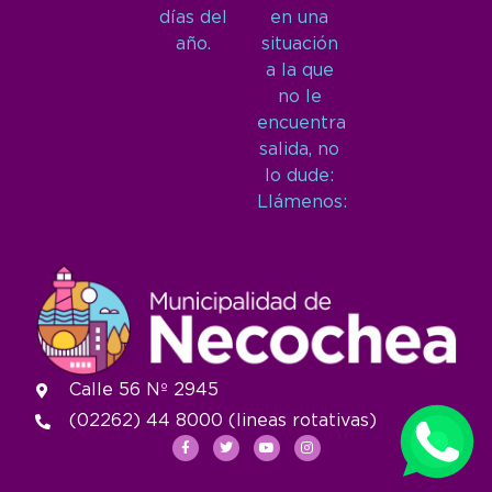
días del
en una
año.
situación
a la que
no le
encuentra
salida, no
lo dude:
Llámenos:
Calle 56 Nº 2945
(02262) 44 8000 (lineas rotativas)