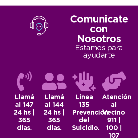
Comunicate
con
Nosotros
Estamos para
ayudarte
Llamá
Llamá
Línea
Atención
al 147
al 144
135
al
24 hs |
24 hs |
Prevención
Vecino
365
365
del
911 |
días.
días.
Suicidio.
100 |
107