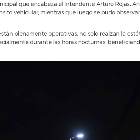
nicipal que encabeza el Intendente Arturo Rojas. An
ánsito vehicular, mientras que luego se pudo observa
están plenamente operativas, no solo realzan la est
cialmente durante las horas nocturnas, beneficiando