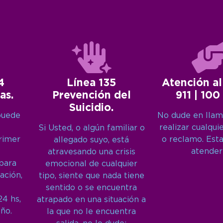
4
Línea 135
Atención al
as.
Prevención del
911 | 100
Suicidio.
puede
No dude en llam
realizar cualqui
Si Usted, o algún familiar o
primer
o reclamo. Est
allegado suyo, está
atender
atravesando una crisis
 para
emocional de cualquier
ación,
tipo, siente que nada tiene
sentido o se encuentra
24 hs,
atrapado en una situación a
año.
la que no le encuentra