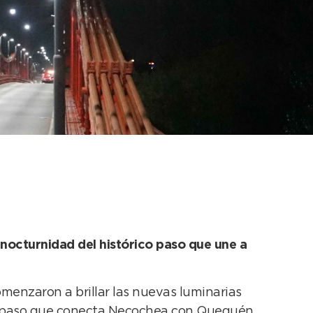
en el Puente Colgante
 nocturnidad del histórico paso que une a
omenzaron a brillar las nuevas luminarias
ico paso que conecta Necochea con Quequén.