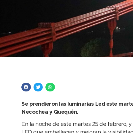
Así luce la nueva il
Se prendieron las luminarias Led este mart
Necochea y Quequén.
En la noche de este martes 25 de febrero, y 
LED que embellecen y mejoran la visibilida