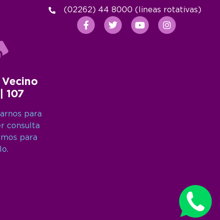
(02262) 44 8000 (lineas rotativas)
 Vecino
 | 107
arnos para
er consulta
amos para
lo.