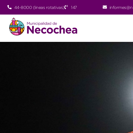
44-8000 (lineas rotativas)
147
informes@n