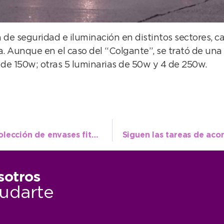
de seguridad e iluminación en distintos sectores, cal
 Aunque en el caso del “Colgante”, se trató de una
 de 150w; otras 5 luminarias de 50w y 4 de 250w.
Cuidado ambiental: nueva jornada de recolección de envases fitosanitarios en Juan N. Fernández
sotros
udarte