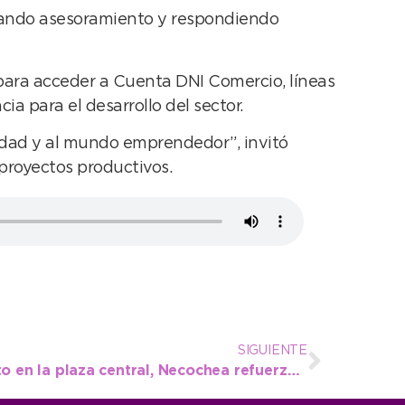
ndando asesoramiento y respondiendo
 para acceder a Cuenta DNI Comercio, líneas
a para el desarrollo del sector.
idad y al mundo emprendedor”, invitó
 proyectos productivos.
SIGUIENTE
Con un nuevo monumento en la plaza central, Necochea refuerza su homenaje permanente a la causa Malvinas