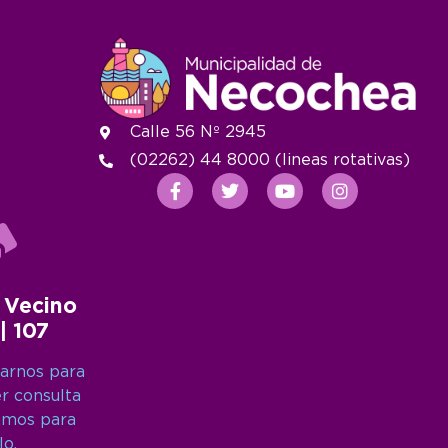
Calle 56 Nº 2945
(02262) 44 8000 (lineas rotativas)
 Vecino
 | 107
arnos para
er consulta
amos para
lo.