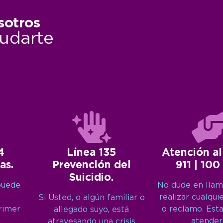
sotros
udarte
4
Línea 135
Atención al
as.
Prevención del
911 | 100
Suicidio.
puede
No dude en llam
realizar cualqui
Si Usted, o algún familiar o
primer
o reclamo. Est
allegado suyo, está
atender
atravesando una crisis