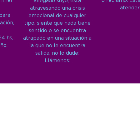
primer
o reclamo. Est
allegado suyo, está
atender
atravesando una crisis
 para
emocional de cualquier
ación,
tipo, siente que nada tiene
sentido o se encuentra
24 hs,
atrapado en una situación a
año.
la que no le encuentra
salida, no lo dude:
Llámenos: