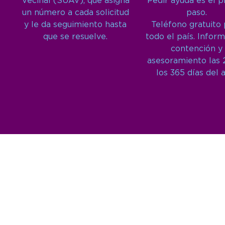
Vecinal (SUAV), que asigna
Pedir ayuda es el 
un número a cada solicitud
paso.
y le da seguimiento hasta
Teléfono gratuito
que se resuelve.
todo el país. Inform
contención y
asesoramiento las 
los 365 días del 