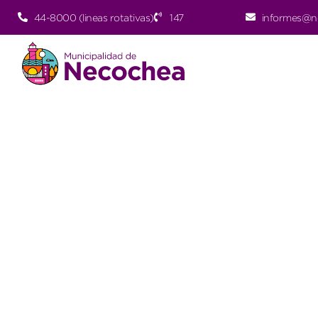
44-8000 (lineas rotativas)
147
informes@n