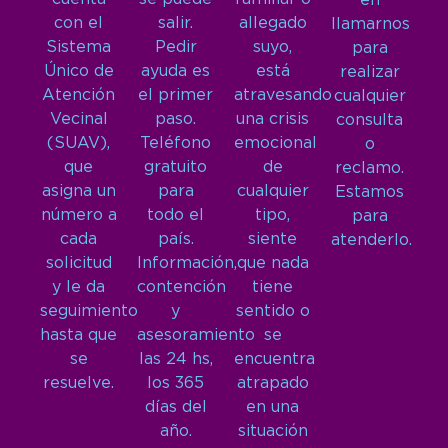
en
con el
salir.
allegado
llamarnos
Sistema
Pedir
suyo,
para
Único de
ayuda es
está
realizar
Atención
el primer
atravesando
cualquier
Vecinal
paso.
una crisis
consulta
(SUAV),
Teléfono
emocional
o
que
gratuito
de
reclamo.
asigna un
para
cualquier
Estamos
número a
todo el
tipo,
para
cada
país.
siente
atenderlo.
solicitud
Información,
que nada
y le da
contención
tiene
seguimiento
y
sentido o
hasta que
asesoramiento
se
se
las 24 hs,
encuentra
resuelve.
los 365
atrapado
días del
en una
año.
situación