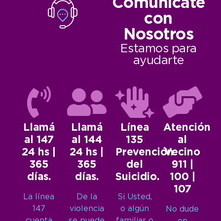
Comunicate
con
Nosotros
Estamos para
ayudarte
Llamá
Llamá
Línea
Atención
al 147
al 144
135
al
24 hs |
24 hs |
Prevención
Vecino
365
365
del
911 |
días.
días.
Suicidio.
100 |
107
La línea
De la
Si Usted,
147
violencia
o algún
No dude
cuenta
se puede
familiar o