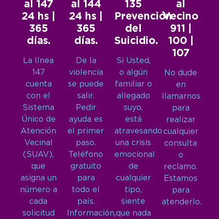
al 147
al 144
135
al
24 hs |
24 hs |
Prevención
Vecino
365
365
del
911 |
días.
días.
Suicidio.
100 |
107
La línea
De la
Si Usted,
147
violencia
o algún
No dude
cuenta
se puede
familiar o
en
con el
salir.
allegado
llamarnos
Sistema
Pedir
suyo,
para
Único de
ayuda es
está
realizar
Atención
el primer
atravesando
cualquier
Vecinal
paso.
una crisis
consulta
(SUAV),
Teléfono
emocional
o
que
gratuito
de
reclamo.
asigna un
para
cualquier
Estamos
número a
todo el
tipo,
para
cada
país.
siente
atenderlo.
solicitud
Información,
que nada