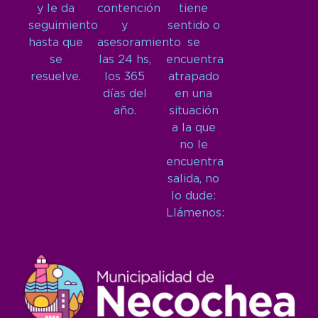
y le da
contención
tiene
seguimiento
y
sentido o
hasta que
asesoramiento
se
se
las 24 hs,
encuentra
resuelve.
los 365
atrapado
días del
en una
año.
situación
a la que
no le
encuentra
salida, no
lo dude:
Llámenos: