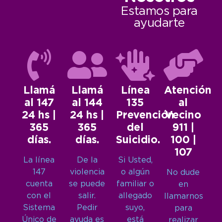
Estamos para
ayudarte
Llamá
Llamá
Línea
Atención
al 147
al 144
135
al
24 hs |
24 hs |
Prevención
Vecino
365
365
del
911 |
días.
días.
Suicidio.
100 |
107
La línea
De la
Si Usted,
147
violencia
o algún
No dude
cuenta
se puede
familiar o
en
con el
salir.
allegado
llamarnos
Sistema
Pedir
suyo,
para
Único de
ayuda es
está
realizar