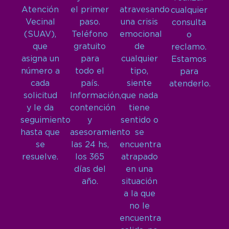
Atención
el primer
atravesando
cualquier
Vecinal
paso.
una crisis
consulta
(SUAV),
Teléfono
emocional
o
que
gratuito
de
reclamo.
asigna un
para
cualquier
Estamos
número a
todo el
tipo,
para
cada
país.
siente
atenderlo.
solicitud
Información,
que nada
y le da
contención
tiene
seguimiento
y
sentido o
hasta que
asesoramiento
se
se
las 24 hs,
encuentra
resuelve.
los 365
atrapado
días del
en una
año.
situación
a la que
no le
encuentra