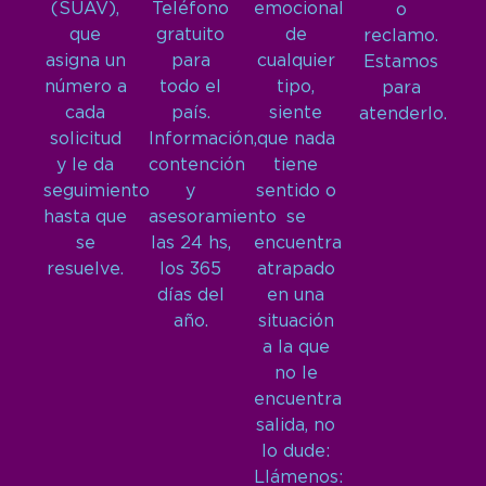
(SUAV),
Teléfono
emocional
o
que
gratuito
de
reclamo.
asigna un
para
cualquier
Estamos
número a
todo el
tipo,
para
cada
país.
siente
atenderlo.
solicitud
Información,
que nada
y le da
contención
tiene
seguimiento
y
sentido o
hasta que
asesoramiento
se
se
las 24 hs,
encuentra
resuelve.
los 365
atrapado
días del
en una
año.
situación
a la que
no le
encuentra
salida, no
lo dude:
Llámenos: