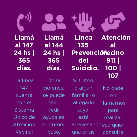
Llamá
Llamá
Línea
Atención
al 147
al 144
135
al
24 hs |
24 hs |
Prevención
Vecino
365
365
del
911 |
días.
días.
Suicidio.
100 |
107
La línea
De la
Si Usted,
147
violencia
o algún
No dude
cuenta
se puede
familiar o
en
con el
salir.
allegado
llamarnos
Sistema
Pedir
suyo,
para
Único de
ayuda es
está
realizar
Atención
el primer
atravesando
cualquier
Vecinal
paso.
una crisis
consulta