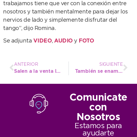
trabajamos tiene que ver con la conexión entre
nosotros y también mentalmente para dejar los
nervios de lado y simplemente disfrutar del
tango”, dijo Romina.
Se adjunta
VIDEO
,
AUDIO
y
FOTO
ANTERIOR
SIGUIENTE
Salen a la venta los bolsones de Frescura Natural
También se enamoran de la Ruta del Tango sus propios protagonistas
Comunicate
con
Nosotros
Estamos para
ayudarte