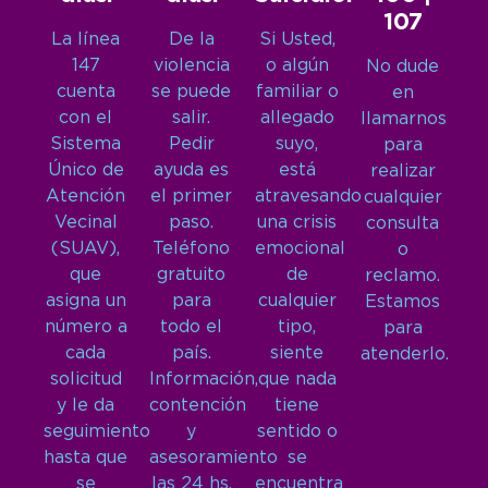
107
La línea
De la
Si Usted,
147
violencia
o algún
No dude
cuenta
se puede
familiar o
en
con el
salir.
allegado
llamarnos
Sistema
Pedir
suyo,
para
Único de
ayuda es
está
realizar
Atención
el primer
atravesando
cualquier
Vecinal
paso.
una crisis
consulta
(SUAV),
Teléfono
emocional
o
que
gratuito
de
reclamo.
asigna un
para
cualquier
Estamos
número a
todo el
tipo,
para
cada
país.
siente
atenderlo.
solicitud
Información,
que nada
y le da
contención
tiene
seguimiento
y
sentido o
hasta que
asesoramiento
se
se
las 24 hs,
encuentra