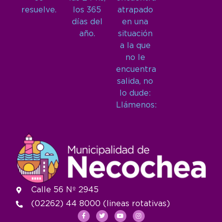
resuelve.
los 365
atrapado
días del
en una
año.
situación
a la que
no le
encuentra
salida, no
lo dude:
Llámenos:
Calle 56 Nº 2945
(02262) 44 8000 (lineas rotativas)