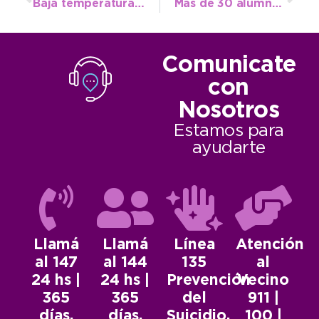
Baja temperatura para hoy y probables chaparrones
Más de 30 alumnos de la Escuela Municipal viajarán al Festival Inclusivo de Atletismo
Comunicate
con
Nosotros
Estamos para
ayudarte
Llamá
Llamá
Línea
Atención
al 147
al 144
135
al
24 hs |
24 hs |
Prevención
Vecino
365
365
del
911 |
días.
días.
Suicidio.
100 |