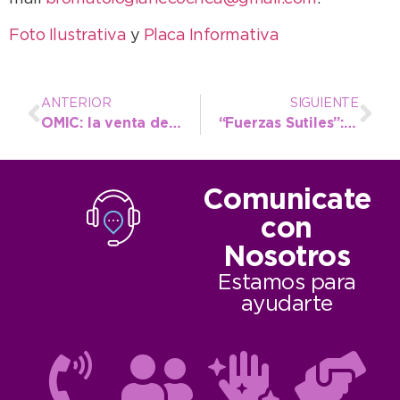
Foto Ilustrativa
y
Placa Informativa
ANTERIOR
SIGUIENTE
OMIC: la venta de autos, motos y planes ahorro del rubro encabezan las consultas de diciembre y enero
“Fuerzas Sutiles”: La Escuela de Arte recibe un Seminario de Improvisación
Comunicate
con
Nosotros
Estamos para
ayudarte