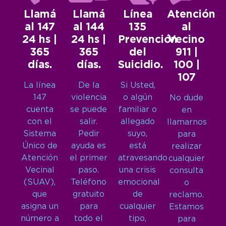
Llamá
Llamá
Línea
Atención
al 147
al 144
135
al
24 hs |
24 hs |
Prevención
Vecino
365
365
del
911 |
días.
días.
Suicidio.
100 |
107
La línea
De la
Si Usted,
147
violencia
o algún
No dude
cuenta
se puede
familiar o
en
con el
salir.
allegado
llamarnos
Sistema
Pedir
suyo,
para
Único de
ayuda es
está
realizar
Atención
el primer
atravesando
cualquier
Vecinal
paso.
una crisis
consulta
(SUAV),
Teléfono
emocional
o
que
gratuito
de
reclamo.
asigna un
para
cualquier
Estamos
número a
todo el
tipo,
para