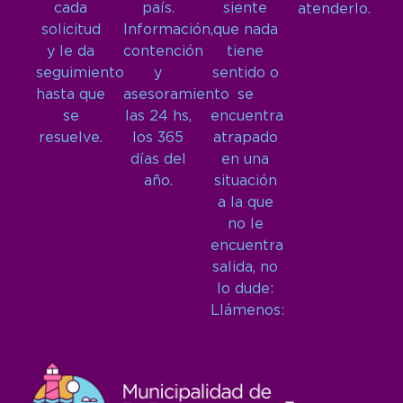
cada
país.
siente
atenderlo.
solicitud
Información,
que nada
y le da
contención
tiene
seguimiento
y
sentido o
hasta que
asesoramiento
se
se
las 24 hs,
encuentra
resuelve.
los 365
atrapado
días del
en una
año.
situación
a la que
no le
encuentra
salida, no
lo dude:
Llámenos: