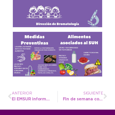
ANTERIOR
SIGUIENTE
El EMSUR informó sobre intensos trabajos urbanos-rurales y de Obras Sanitarias
Fin de semana con buen clima y una ocupación por encima del 80%