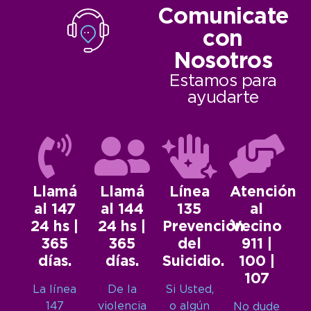
Comunicate
con
Nosotros
Estamos para
ayudarte
Llamá
Llamá
Línea
Atención
al 147
al 144
135
al
24 hs |
24 hs |
Prevención
Vecino
365
365
del
911 |
días.
días.
Suicidio.
100 |
107
La línea
De la
Si Usted,
147
violencia
o algún
No dude