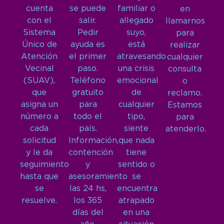
cuenta
se puede
familiar o
en
con el
salir.
allegado
llamarnos
Sistema
Pedir
suyo,
para
Único de
ayuda es
está
realizar
Atención
el primer
atravesando
cualquier
Vecinal
paso.
una crisis
consulta
(SUAV),
Teléfono
emocional
o
que
gratuito
de
reclamo.
asigna un
para
cualquier
Estamos
número a
todo el
tipo,
para
cada
país.
siente
atenderlo.
solicitud
Información,
que nada
y le da
contención
tiene
seguimiento
y
sentido o
hasta que
asesoramiento
se
se
las 24 hs,
encuentra
resuelve.
los 365
atrapado
días del
en una