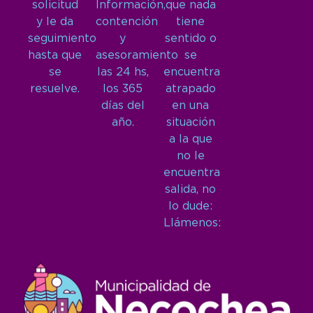
solicitud
Información,
que nada
y le da
contención
tiene
seguimiento
y
sentido o
hasta que
asesoramiento
se
se
las 24 hs,
encuentra
resuelve.
los 365
atrapado
días del
en una
año.
situación
a la que
no le
encuentra
salida, no
lo dude:
Llámenos: