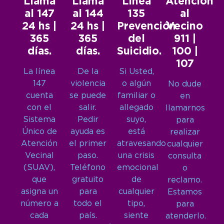
Llamá
Llamá
Línea
Atención
al 147
al 144
135
al
24 hs |
24 hs |
Prevención
Vecino
365
365
del
911 |
días.
días.
Suicidio.
100 |
107
La línea
De la
Si Usted,
147
violencia
o algún
No dude
cuenta
se puede
familiar o
en
con el
salir.
allegado
llamarnos
Sistema
Pedir
suyo,
para
Único de
ayuda es
está
realizar
Atención
el primer
atravesando
cualquier
Vecinal
paso.
una crisis
consulta
(SUAV),
Teléfono
emocional
o
que
gratuito
de
reclamo.
asigna un
para
cualquier
Estamos
número a
todo el
tipo,
para
cada
país.
siente
atenderlo.