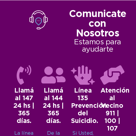
Comunicate
con
Nosotros
Estamos para
ayudarte
Llamá
Llamá
Línea
Atención
al 147
al 144
135
al
24 hs |
24 hs |
Prevención
Vecino
365
365
del
911 |
días.
días.
Suicidio.
100 |
107
La línea
De la
Si Usted,