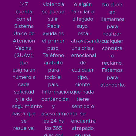
147
violencia
o algún
No dude
cuenta
se puede
familiar o
en
con el
salir.
allegado
llamarnos
Sistema
Pedir
suyo,
para
Único de
ayuda es
está
realizar
Atención
el primer
atravesando
cualquier
Vecinal
paso.
una crisis
consulta
(SUAV),
Teléfono
emocional
o
que
gratuito
de
reclamo.
asigna un
para
cualquier
Estamos
número a
todo el
tipo,
para
cada
país.
siente
atenderlo.
solicitud
Información,
que nada
y le da
contención
tiene
seguimiento
y
sentido o
hasta que
asesoramiento
se
se
las 24 hs,
encuentra
resuelve.
los 365
atrapado
días del
en una