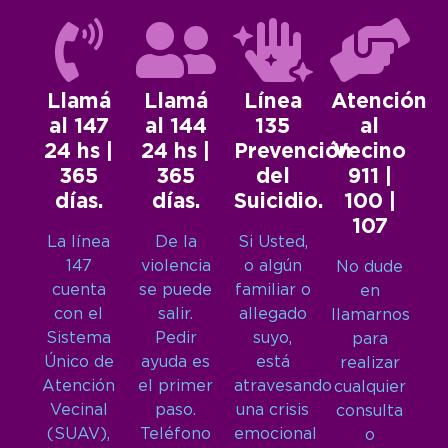
Llamá
Llamá
Línea
Atención
al 147
al 144
135
al
24 hs |
24 hs |
Prevención
Vecino
365
365
del
911 |
días.
días.
Suicidio.
100 |
107
La línea
De la
Si Usted,
147
violencia
o algún
No dude
cuenta
se puede
familiar o
en
con el
salir.
allegado
llamarnos
Sistema
Pedir
suyo,
para
Único de
ayuda es
está
realizar
Atención
el primer
atravesando
cualquier
Vecinal
paso.
una crisis
consulta
(SUAV),
Teléfono
emocional
o