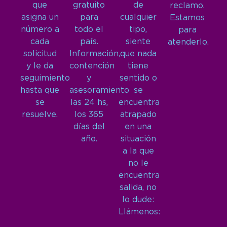
que
gratuito
de
reclamo.
asigna un
para
cualquier
Estamos
número a
todo el
tipo,
para
cada
país.
siente
atenderlo.
solicitud
Información,
que nada
y le da
contención
tiene
seguimiento
y
sentido o
hasta que
asesoramiento
se
se
las 24 hs,
encuentra
resuelve.
los 365
atrapado
días del
en una
año.
situación
a la que
no le
encuentra
salida, no
lo dude:
Llámenos: