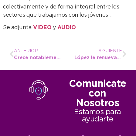
colectivamente y de forma integral entre los
sectores que trabajamos con los jóvenes”.
Se adjunta
VIDEO
y
AUDIO
ANTERIOR
SIGUIENTE
Crece notablemente la actividad del atletismo municipal en La Dulce
López le renueva el apoyo a “Jota» Guanini ante el inminente desafío mundial
Comunicate
con
Nosotros
Estamos para
ayudarte