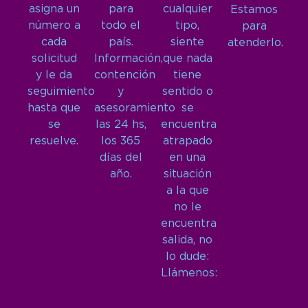
asigna un
para
cualquier
Estamos
número a
todo el
tipo,
para
cada
país.
siente
atenderlo.
solicitud
Información,
que nada
y le da
contención
tiene
seguimiento
y
sentido o
hasta que
asesoramiento
se
se
las 24 hs,
encuentra
resuelve.
los 365
atrapado
días del
en una
año.
situación
a la que
no le
encuentra
salida, no
lo dude:
Llámenos: