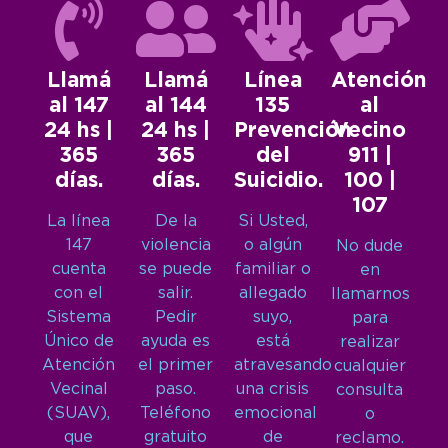
Llamá
Llamá
Línea
Atención
al 147
al 144
135
al
24 hs |
24 hs |
Prevención
Vecino
365
365
del
911 |
días.
días.
Suicidio.
100 |
107
La línea
De la
Si Usted,
147
violencia
o algún
No dude
cuenta
se puede
familiar o
en
con el
salir.
allegado
llamarnos
Sistema
Pedir
suyo,
para
Único de
ayuda es
está
realizar
Atención
el primer
atravesando
cualquier
Vecinal
paso.
una crisis
consulta
(SUAV),
Teléfono
emocional
o
que
gratuito
de
reclamo.