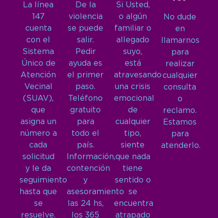
La línea
De la
Si Usted,
147
violencia
o algún
No dude
cuenta
se puede
familiar o
en
con el
salir.
allegado
llamarnos
Sistema
Pedir
suyo,
para
Único de
ayuda es
está
realizar
Atención
el primer
atravesando
cualquier
Vecinal
paso.
una crisis
consulta
(SUAV),
Teléfono
emocional
o
que
gratuito
de
reclamo.
asigna un
para
cualquier
Estamos
número a
todo el
tipo,
para
cada
país.
siente
atenderlo.
solicitud
Información,
que nada
y le da
contención
tiene
seguimiento
y
sentido o
hasta que
asesoramiento
se
se
las 24 hs,
encuentra
resuelve.
los 365
atrapado