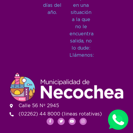
días del
en una
año.
situación
a la que
no le
encuentra
salida, no
lo dude:
Llámenos:
Calle 56 Nº 2945
(02262) 44 8000 (lineas rotativas)