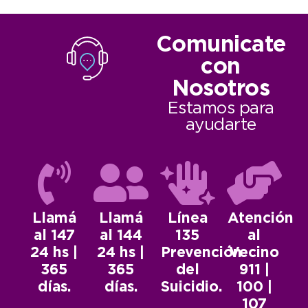
Comunicate
con
Nosotros
Estamos para
ayudarte
Llamá
Llamá
Línea
Atención
al 147
al 144
135
al
24 hs |
24 hs |
Prevención
Vecino
365
365
del
911 |
días.
días.
Suicidio.
100 |
107