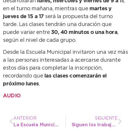
desarrollarán
lunes, miércoles y viernes de 9 a 11
,
en el turno mañana, mientras que
martes y
jueves de 15 a 17
será la propuesta del turno
tarde. Las clases tendrán una duración que
puede variar entre
30, 40 minutos o una hora
,
según el nivel de cada grupo.
Desde la Escuela Municipal invitaron una vez más
a las personas interesadas a acercarse durante
estos días para completar la inscripción,
recordando que
las clases comenzarán el
próximo lunes
.
AUDIO
ANTERIOR
SIGUIENTE
La Escuela Municipal de Artes de Quequén mantiene abiertas las inscripciones para sus talleres 2026
Siguen los trabajos del EMSUR para mantener las calles de tierra de Necochea y Quequén