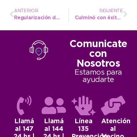
ANTERIOR
SIGUIENTE
Regularización dominial: Restitución de lotes fiscales a favor del municipio
Culminó con éxito la capacitación que el OPDS destinó a docentes sobre medio ambiente
Comunicate
con
Nosotros
Estamos para
ayudarte
Llamá
Llamá
Línea
Atención
al 147
al 144
135
al
24 hs |
24 hs |
Prevención
Vecino