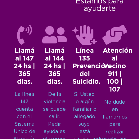
Estamos para
ayudarte
Llamá
Llamá
Línea
Atención
al 147
al 144
135
al
24 hs |
24 hs |
Prevención
Vecino
365
365
del
911 |
días.
días.
Suicidio.
100 |
107
La línea
De la
Si Usted,
147
violencia
o algún
No dude
cuenta
se puede
familiar o
en
con el
salir.
allegado
llamarnos
Sistema
Pedir
suyo,
para
Único de
ayuda es
está
realizar