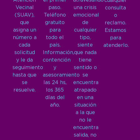
Atención
el primer
atravesando
cualquier
Vecinal
paso.
una crisis
consulta
(SUAV),
Teléfono
emocional
o
que
gratuito
de
reclamo.
asigna un
para
cualquier
Estamos
número a
todo el
tipo,
para
cada
país.
siente
atenderlo.
solicitud
Información,
que nada
y le da
contención
tiene
seguimiento
y
sentido o
hasta que
asesoramiento
se
se
las 24 hs,
encuentra
resuelve.
los 365
atrapado
días del
en una
año.
situación
a la que
no le
encuentra
salida, no