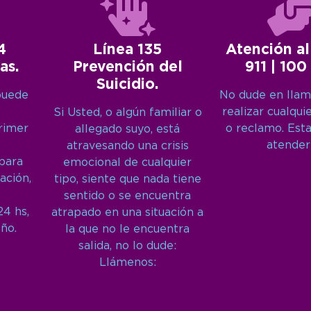
4
Línea 135
Atención al
as.
Prevención del
911 | 100
Suicidio.
puede
No dude en llam
realizar cualqui
Si Usted, o algún familiar o
primer
o reclamo. Est
allegado suyo, está
atender
atravesando una crisis
 para
emocional de cualquier
ación,
tipo, siente que nada tiene
sentido o se encuentra
24 hs,
atrapado en una situación a
año.
la que no le encuentra
salida, no lo dude:
Llámenos: