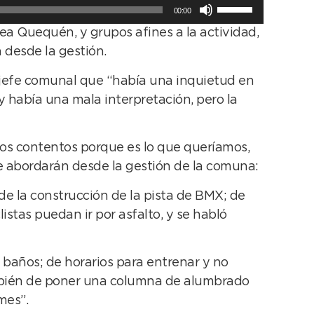
Utiliza
00:00
las
ea Quequén, y grupos afines a la actividad,
teclas
 desde la gestión.
de
flecha
el jefe comunal que “había una inquietud en
arriba/abajo
 y había una mala interpretación, pero la
para
aumentar
amos contentos porque es lo que queríamos,
o
e abordarán desde la gestión de la comuna:
disminuir
el
 de la construcción de la pista de BMX; de
volumen.
listas puedan ir por asfalto, y se habló
s baños; de horarios para entrenar y no
ambién de poner una columna de alumbrado
mes”.