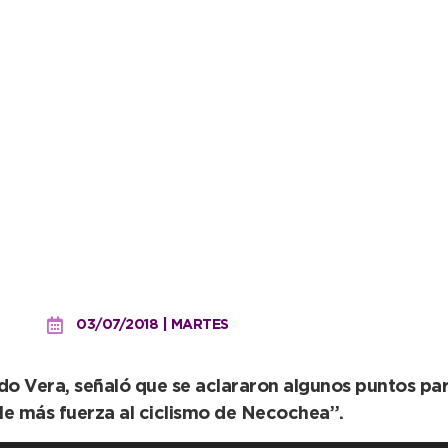
o valoran las gestiones de
l
03/07/2018 | MARTES
rdo Vera, señaló que se aclararon algunos puntos par
le más fuerza al ciclismo de Necochea”.