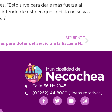
es. “Esto sirve para darle más fuerza al
 intendente está en que la pista no se va a
stó.
SIGUIENTE
Se amplía la red de cloacas para dotar del servicio a la Escuela N° 49 de Quequén
Calle 56 Nº 2945
(02262) 44 8000 (lineas rotativas)