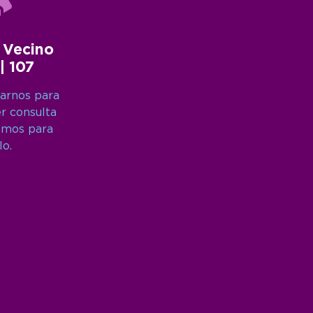
 Vecino
 | 107
arnos para
er consulta
amos para
lo.