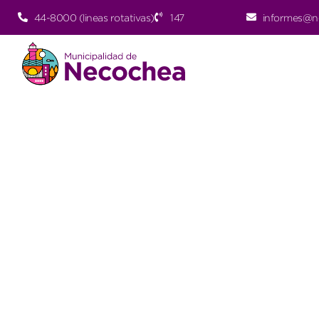
44-8000 (lineas rotativas)
147
informes@n