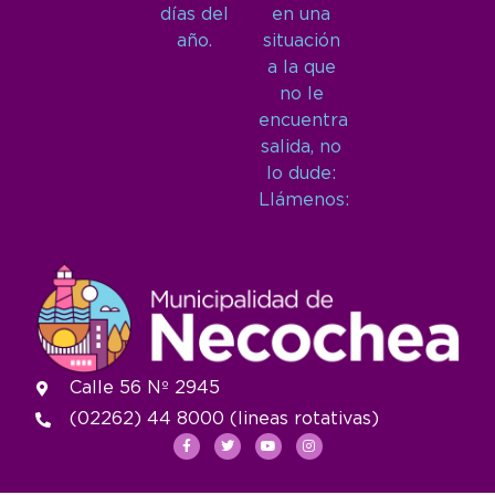
días del
en una
año.
situación
a la que
no le
encuentra
salida, no
lo dude:
Llámenos:
Calle 56 Nº 2945
(02262) 44 8000 (lineas rotativas)