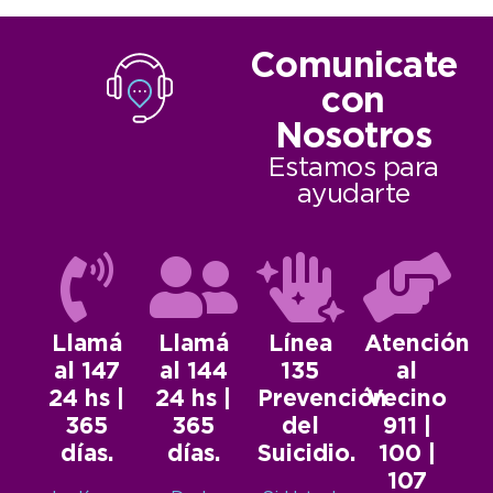
Comunicate
con
Nosotros
Estamos para
ayudarte
Llamá
Llamá
Línea
Atención
al 147
al 144
135
al
24 hs |
24 hs |
Prevención
Vecino
365
365
del
911 |
días.
días.
Suicidio.
100 |
107