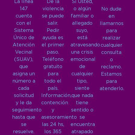
La línea
De la
Si Usted,
147
violencia
o algún
No dude
cuenta
se puede
familiar o
en
con el
salir.
allegado
llamarnos
Sistema
Pedir
suyo,
para
Único de
ayuda es
está
realizar
Atención
el primer
atravesando
cualquier
Vecinal
paso.
una crisis
consulta
(SUAV),
Teléfono
emocional
o
que
gratuito
de
reclamo.
asigna un
para
cualquier
Estamos
número a
todo el
tipo,
para
cada
país.
siente
atenderlo.
solicitud
Información,
que nada
y le da
contención
tiene
seguimiento
y
sentido o
hasta que
asesoramiento
se
se
las 24 hs,
encuentra
resuelve.
los 365
atrapado