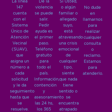
La línea
De la
Si Usted,
147
violencia
o algún
No dude
cuenta
se puede
familiar o
en
con el
salir.
allegado
llamarnos
Sistema
Pedir
suyo,
para
Único de
ayuda es
está
realizar
Atención
el primer
atravesando
cualquier
Vecinal
paso.
una crisis
consulta
(SUAV),
Teléfono
emocional
o
que
gratuito
de
reclamo.
asigna un
para
cualquier
Estamos
número a
todo el
tipo,
para
cada
país.
siente
atenderlo.
solicitud
Información,
que nada
y le da
contención
tiene
seguimiento
y
sentido o
hasta que
asesoramiento
se
se
las 24 hs,
encuentra
resuelve.
los 365
atrapado