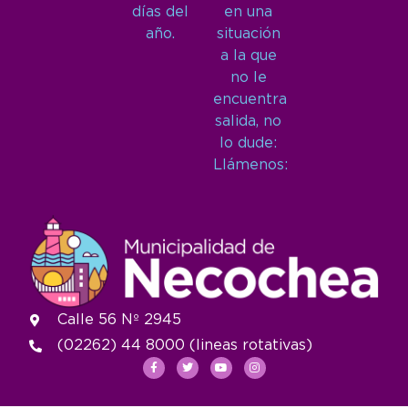
días del
en una
año.
situación
a la que
no le
encuentra
salida, no
lo dude:
Llámenos:
Calle 56 Nº 2945
(02262) 44 8000 (lineas rotativas)