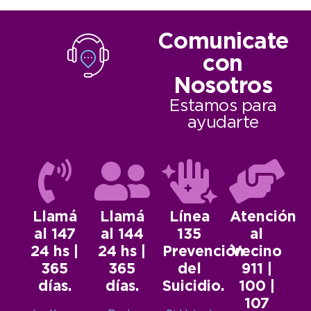
Comunicate
con
Nosotros
Estamos para
ayudarte
Llamá
Llamá
Línea
Atención
al 147
al 144
135
al
24 hs |
24 hs |
Prevención
Vecino
365
365
del
911 |
días.
días.
Suicidio.
100 |
107