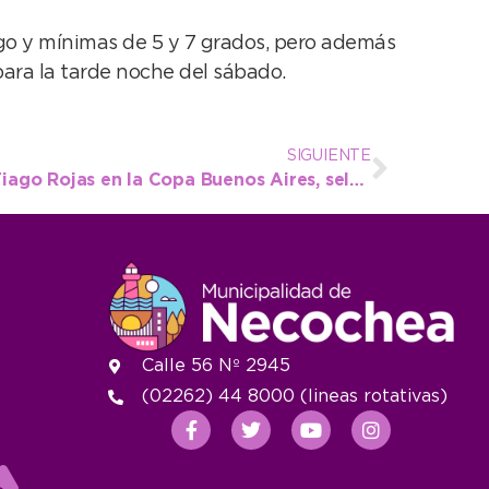
ngo y mínimas de 5 y 7 grados, pero además
para la tarde noche del sábado.
SIGUIENTE
Notable desempeño de Tiago Rojas en la Copa Buenos Aires, selectiva para los Juegos Evita
Calle 56 Nº 2945
(02262) 44 8000 (lineas rotativas)