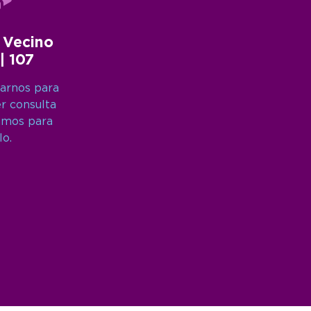
 Vecino
 | 107
arnos para
er consulta
amos para
lo.