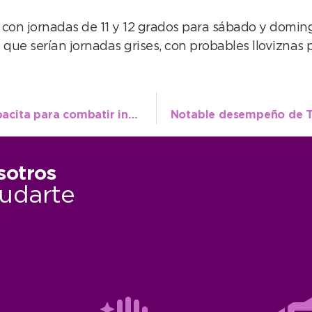
, con jornadas de 11 y 12 grados para sábado y domi
 que serían jornadas grises, con probables lloviznas 
El Intendente visitó al personal que se capacita para combatir incendios forestales
sotros
udarte