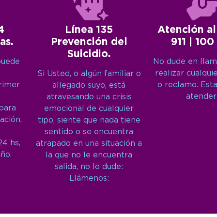
4
Línea 135
Atención al
as.
Prevención del
911 | 100
Suicidio.
puede
No dude en llam
realizar cualqui
Si Usted, o algún familiar o
primer
o reclamo. Est
allegado suyo, está
atender
atravesando una crisis
 para
emocional de cualquier
ación,
tipo, siente que nada tiene
sentido o se encuentra
24 hs,
atrapado en una situación a
año.
la que no le encuentra
salida, no lo dude:
Llámenos: