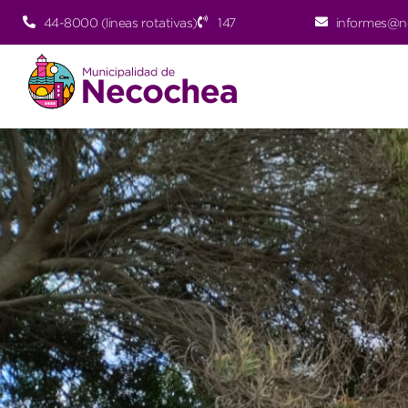
44-8000 (lineas rotativas)
147
informes@n