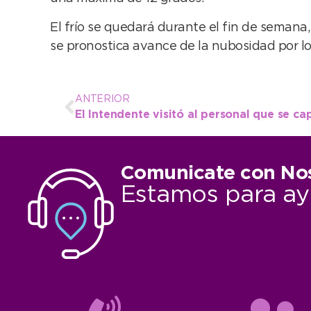
El frío se quedará durante el fin de semana
se pronostica avance de la nubosidad por lo
ANTERIOR
Comunicate con No
Estamos para ay