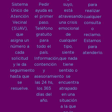
Sistema
Pedir
suyo,
para
Único de
ayuda es
está
realizar
Atención
el primer
atravesando
cualquier
Vecinal
paso.
una crisis
consulta
(SUAV),
Teléfono
emocional
o
que
gratuito
de
reclamo.
asigna un
para
cualquier
Estamos
número a
todo el
tipo,
para
cada
país.
siente
atenderlo.
solicitud
Información,
que nada
y le da
contención
tiene
seguimiento
y
sentido o
hasta que
asesoramiento
se
se
las 24 hs,
encuentra
resuelve.
los 365
atrapado
días del
en una
año.
situación
a la que