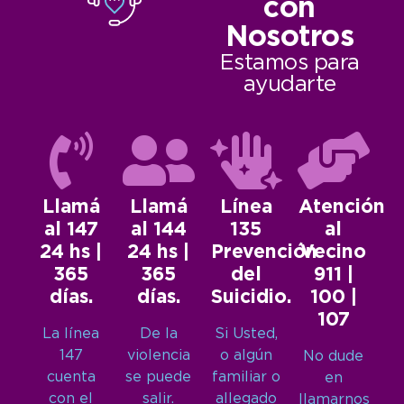
con
Nosotros
Estamos para
ayudarte
Llamá
Llamá
Línea
Atención
al 147
al 144
135
al
24 hs |
24 hs |
Prevención
Vecino
365
365
del
911 |
días.
días.
Suicidio.
100 |
107
La línea
De la
Si Usted,
147
violencia
o algún
No dude
cuenta
se puede
familiar o
en
con el
salir.
allegado
llamarnos