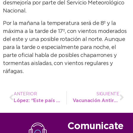
desmejoría por parte del Servicio Meteorológico
Nacional.
Por la mañana la temperatura será de 8º y la
máxima a la tarde de 17º, con vientos moderados
del este y una posible rotación al norte. Aunque
para la tarde o especialmente para noche, el
parte oficial habla de posibles chaparrones y
tormentas aisladas, con vientos regulares y
ráfagas.
ANTERIOR
SIGUIENTE
López: “Este país se hizo grande junto a los trabajadores y no en contra de los trabajadores”
Vacunación Antirrábica: este jueves, podes inmunizar a tus mascotas en Av.10 y Pinolandia
Comunicate