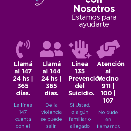
con
Nosotros
Estamos para
ayudarte
Llamá
Llamá
Línea
Atención
al 147
al 144
135
al
24 hs |
24 hs |
Prevención
Vecino
365
365
del
911 |
días.
días.
Suicidio.
100 |
107
La línea
De la
Si Usted,
147
violencia
o algún
No dude
cuenta
se puede
familiar o
en
con el
salir.
allegado
llamarnos