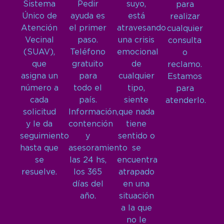
Sistema
Pedir
suyo,
para
Único de
ayuda es
está
realizar
Atención
el primer
atravesando
cualquier
Vecinal
paso.
una crisis
consulta
(SUAV),
Teléfono
emocional
o
que
gratuito
de
reclamo.
asigna un
para
cualquier
Estamos
número a
todo el
tipo,
para
cada
país.
siente
atenderlo.
solicitud
Información,
que nada
y le da
contención
tiene
seguimiento
y
sentido o
hasta que
asesoramiento
se
se
las 24 hs,
encuentra
resuelve.
los 365
atrapado
días del
en una
año.
situación
a la que
no le