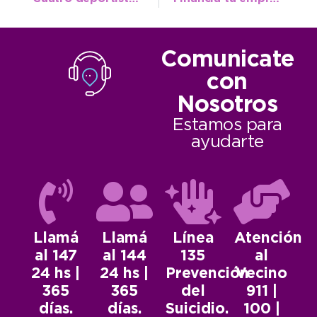
Comunicate
con
Nosotros
Estamos para
ayudarte
Llamá
Llamá
Línea
Atención
al 147
al 144
135
al
24 hs |
24 hs |
Prevención
Vecino
365
365
del
911 |
días.
días.
Suicidio.
100 |