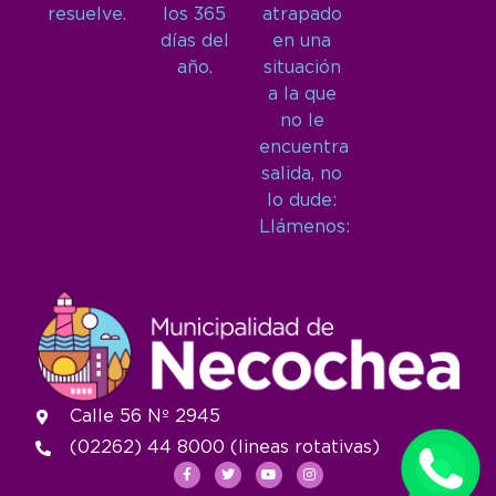
resuelve.
los 365
atrapado
días del
en una
año.
situación
a la que
no le
encuentra
salida, no
lo dude:
Llámenos:
Calle 56 Nº 2945
(02262) 44 8000 (lineas rotativas)