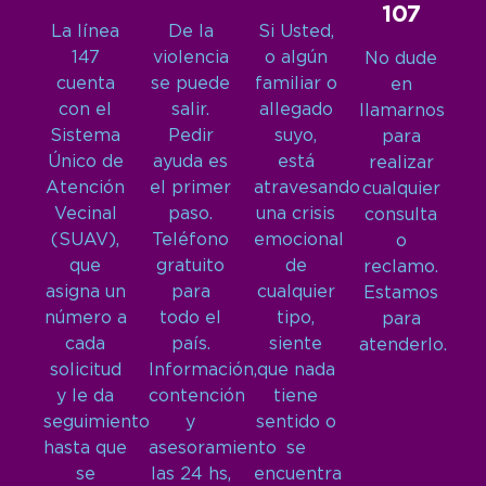
107
La línea
De la
Si Usted,
147
violencia
o algún
No dude
cuenta
se puede
familiar o
en
con el
salir.
allegado
llamarnos
Sistema
Pedir
suyo,
para
Único de
ayuda es
está
realizar
Atención
el primer
atravesando
cualquier
Vecinal
paso.
una crisis
consulta
(SUAV),
Teléfono
emocional
o
que
gratuito
de
reclamo.
asigna un
para
cualquier
Estamos
número a
todo el
tipo,
para
cada
país.
siente
atenderlo.
solicitud
Información,
que nada
y le da
contención
tiene
seguimiento
y
sentido o
hasta que
asesoramiento
se
se
las 24 hs,
encuentra